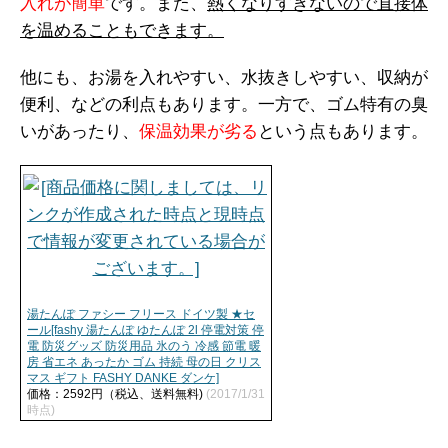
入れが簡単
です。また、
熱くなりすぎないので直接体
を温めることもできます。
他にも、お湯を入れやすい、水抜きしやすい、収納が
便利、などの利点もあります。一方で、ゴム特有の臭
いがあったり、
保温効果が劣る
という点もあります。
湯たんぽ ファシー フリース ドイツ製 ★セ
ール[fashy 湯たんぽ ゆたんぽ 2l 停電対策 停
電 防災グッズ 防災用品 氷のう 冷感 節電 暖
房 省エネ あったか ゴム 持続 母の日 クリス
マス ギフト FASHY DANKE ダンケ]
価格：2592円（税込、送料無料)
(2017/1/31
時点)