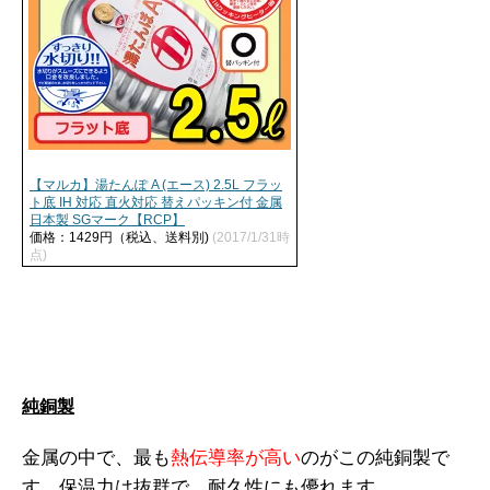
【マルカ】湯たんぽ A (エース) 2.5L フラッ
ト底 IH 対応 直火対応 替えパッキン付 金属
日本製 SGマーク【RCP】
価格：1429円（税込、送料別)
(2017/1/31時
点)
純銅製
金属の中で、最も
熱伝導率が高い
のがこの純銅製で
す。
保温力は抜群で、耐久性にも優れます。