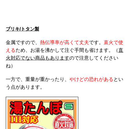
ブリキ/トタン製
金属ですので、
熱伝導率が高くて丈夫
です。
直火で使
える
ため、お湯を沸かして注ぐ手間も省けます。（
直
火対応でない商品もあります
ので注意してください
ね）
一方で、重量が重かったり、
やけどの恐れがある
とい
う点があります。