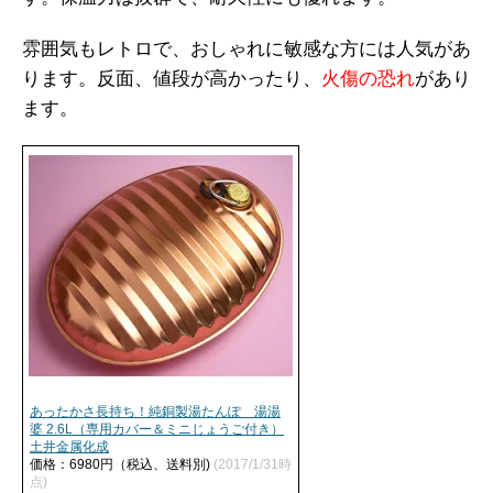
雰囲気もレトロで、おしゃれに敏感な方には人気があ
ります。反面、値段が高かったり、
火傷の恐れ
があり
ます。
あったかさ長持ち！純銅製湯たんぽ 湯湯
婆 2.6L（専用カバー＆ミニじょうご付き）
土井金属化成
価格：6980円（税込、送料別)
(2017/1/31時
点)